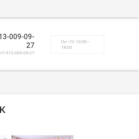
13-009-09-
Пн—Пт 10:00—
27
18:00
+7-913-009-09-27
к