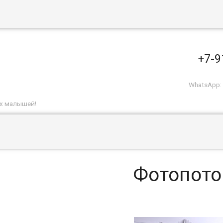
+7-9
WhatsApp: 
и
их малышей!
Фотопото