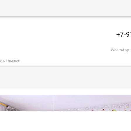
+7-9
WhatsApp: 
и
их малышей!