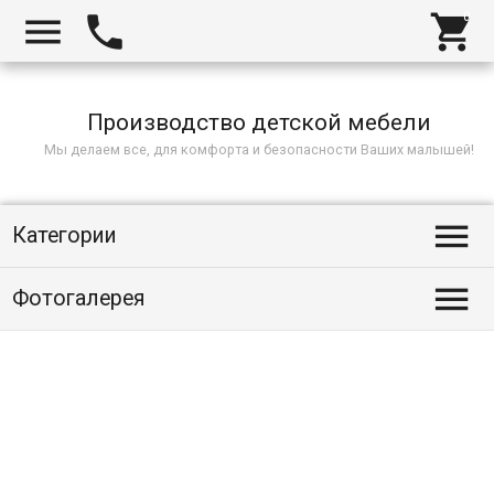



Производство детской мебели
Мы делаем все, для комфорта и безопасности Ваших малышей!

Категории

Фотогалерея