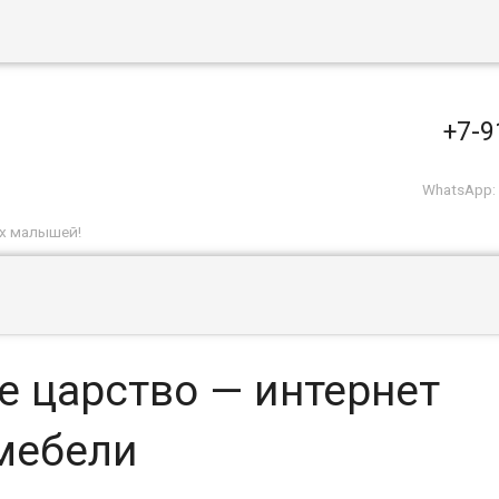
+7-9
WhatsApp: 
и
их малышей!
е царство — интернет
мебели