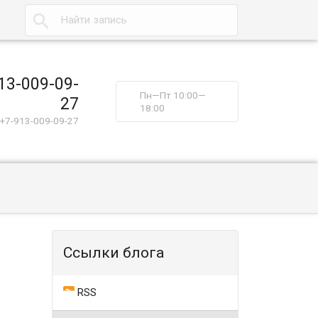

13-009-09-
Пн—Пт 10:00—
27
18:00
+7-913-009-09-27
Ссылки блога
RSS