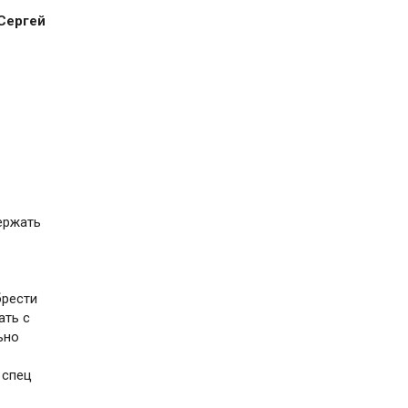
Сергей
ержать
брести
ать с
ьно
 спец